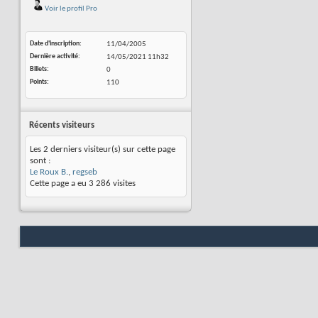
Voir le profil Pro
Date d'inscription
11/04/2005
Dernière activité
14/05/2021
11h32
Billets
0
Points
110
Récents visiteurs
Les 2 derniers visiteur(s) sur cette page
sont :
Le Roux B.
,
regseb
Cette page a eu
3 286
visites