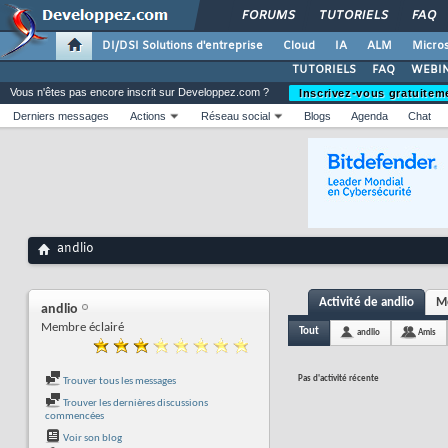
FORUMS
TUTORIELS
FAQ
DI/DSI Solutions d'entreprise
Cloud
IA
ALM
Micros
TUTORIELS
FAQ
WEBIN
Vous n'êtes pas encore inscrit sur Developpez.com ?
Inscrivez-vous gratuitem
Derniers messages
Actions
Réseau social
Blogs
Agenda
Chat
andlio
Activité de andlio
Me
andlio
Membre éclairé
Tout
andlio
Amis
Pas d'activité récente
Trouver tous les messages
Trouver les dernières discussions
commencées
Voir son blog