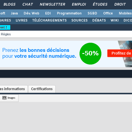
BLOGS
CHAT
NEWSLETTER
EMPLOI
ÉTUDES
DROIT
oft
Java
Dév. Web
EDI
Programmation
SGBD
Office
Mobiles
AIRES
LIVRES
TÉLÉCHARGEMENTS
SOURCES
DÉBATS
WIKI
DIC
ent !
Règles
s informations
Certifications
Images