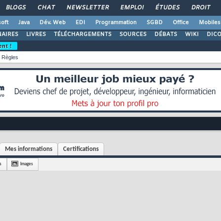
BLOGS
CHAT
NEWSLETTER
EMPLOI
ÉTUDES
DROIT
oft
Java
Dév. Web
EDI
Programmation
SGBD
Office
Mobiles
AIRES
LIVRES
TÉLÉCHARGEMENTS
SOURCES
DÉBATS
WIKI
DIC
ent !
Règles
Mes informations
Certifications
s
Images