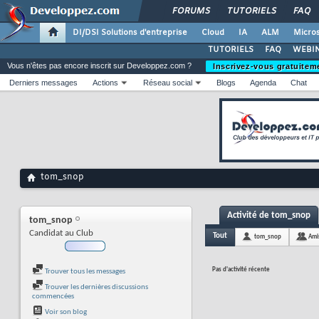
FORUMS
TUTORIELS
FAQ
DI/DSI Solutions d'entreprise
Cloud
IA
ALM
Micros
TUTORIELS
FAQ
WEBIN
Vous n'êtes pas encore inscrit sur Developpez.com ?
Inscrivez-vous gratuitem
Derniers messages
Actions
Réseau social
Blogs
Agenda
Chat
tom_snop
Activité de tom_snop
tom_snop
Candidat au Club
Tout
tom_snop
Ami
Pas d'activité récente
Trouver tous les messages
Trouver les dernières discussions
commencées
Voir son blog