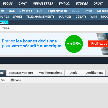
BLOGS
CHAT
NEWSLETTER
EMPLOI
ÉTUDES
DROIT
oft
Java
Dév. Web
EDI
Programmation
SGBD
Office
Mobiles
AIRES
LIVRES
TÉLÉCHARGEMENTS
SOURCES
DÉBATS
WIKI
DIC
ent !
Règles
and
Messages visiteurs
Mes informations
Amis
Certifications
Amis
Images