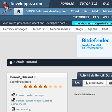
FORUMS
TUTORIELS
FAQ
DI/DSI Solutions d'entreprise
Cloud
IA
ALM
Micros
TUTORIELS
FAQ
WEBIN
Vous n'êtes pas encore inscrit sur Developpez.com ?
Inscrivez-vous gratuitem
Derniers messages
Actions
Réseau social
Blogs
Agenda
Chat
Benoit_Durand
Activité de Benoit_Dur
Benoit_Durand
Membre Expert
Tout
Benoit_Durand
Pas d'activité récente
Trouver tous les messages
Trouver les dernières discussions
commencées
Voir son blog