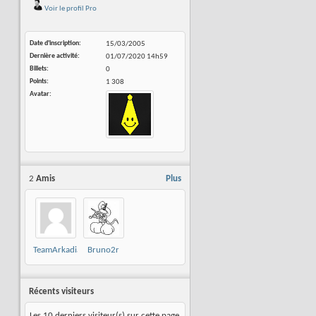
Voir le profil Pro
Date d'inscription
15/03/2005
Dernière activité
01/07/2020
14h59
Billets
0
Points
1 308
Avatar
2
Amis
Plus
TeamArkadia
Bruno2r
Récents visiteurs
Les 10 derniers visiteur(s) sur cette page