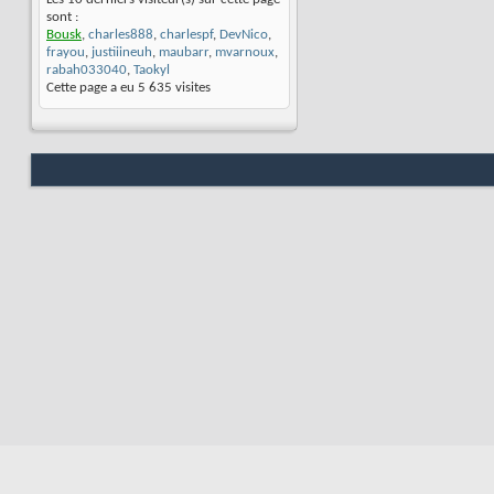
sont :
Bousk
,
charles888
,
charlespf
,
DevNico
,
frayou
,
justiiineuh
,
maubarr
,
mvarnoux
,
rabah033040
,
Taokyl
Cette page a eu
5 635
visites