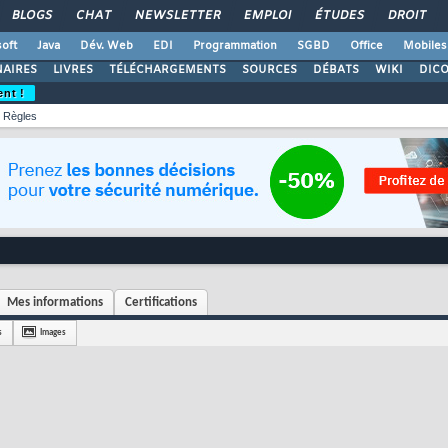
BLOGS
CHAT
NEWSLETTER
EMPLOI
ÉTUDES
DROIT
oft
Java
Dév. Web
EDI
Programmation
SGBD
Office
Mobiles
AIRES
LIVRES
TÉLÉCHARGEMENTS
SOURCES
DÉBATS
WIKI
DIC
ent !
Règles
Mes informations
Certifications
s
Images