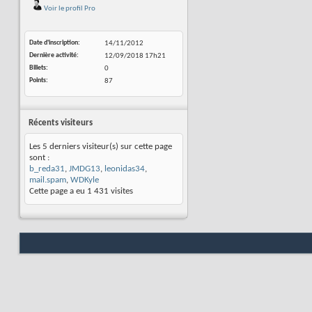
Voir le profil Pro
Date d'inscription
14/11/2012
Dernière activité
12/09/2018
17h21
Billets
0
Points
87
Récents visiteurs
Les 5 derniers visiteur(s) sur cette page
sont :
b_reda31
,
JMDG13
,
leonidas34
,
mail.spam
,
WDKyle
Cette page a eu
1 431
visites