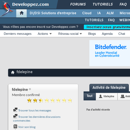
FORUMS
TUTORIELS
FAQ
DI/DSI Solutions d'entreprise
Cloud
IA
ALM
Micros
TUTORIELS
FAQ
WEBIN
Vous n'êtes pas encore inscrit sur Developpez.com ?
Inscrivez-vous gratuitem
Derniers messages
Actions
Réseau social
Blogs
Agenda
Chat
fdelepine
Activité de fdelepine
fdelepine
Membre confirmé
Tout
fdelepine
Ami
Pas d'activité récente
Trouver tous les messages
Trouver les dernières discussions
commencées
Voir son blog