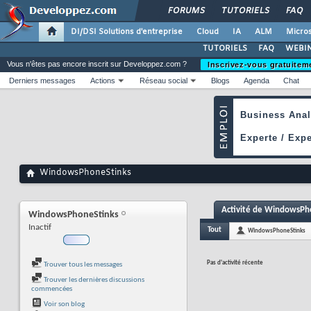
FORUMS
TUTORIELS
FAQ
DI/DSI Solutions d'entreprise
Cloud
IA
ALM
Micros
TUTORIELS
FAQ
WEBIN
Vous n'êtes pas encore inscrit sur Developpez.com ?
Inscrivez-vous gratuitem
Derniers messages
Actions
Réseau social
Blogs
Agenda
Chat
WindowsPhoneStinks
Activité de WindowsPh
WindowsPhoneStinks
Inactif
Tout
WindowsPhoneStinks
Pas d'activité récente
Trouver tous les messages
Trouver les dernières discussions
commencées
Voir son blog