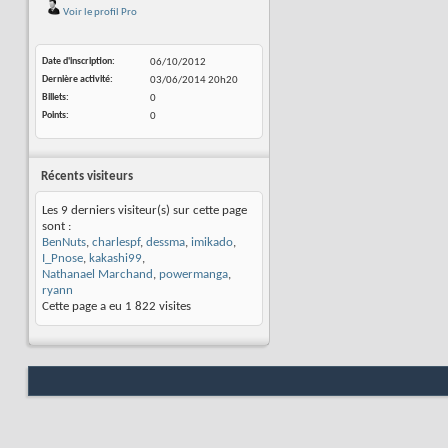
Voir le profil Pro
Date d'inscription
06/10/2012
Dernière activité
03/06/2014
20h20
Billets
0
Points
0
Récents visiteurs
Les 9 derniers visiteur(s) sur cette page
sont :
BenNuts
,
charlespf
,
dessma
,
imikado
,
I_Pnose
,
kakashi99
,
Nathanael Marchand
,
powermanga
,
ryann
Cette page a eu
1 822
visites