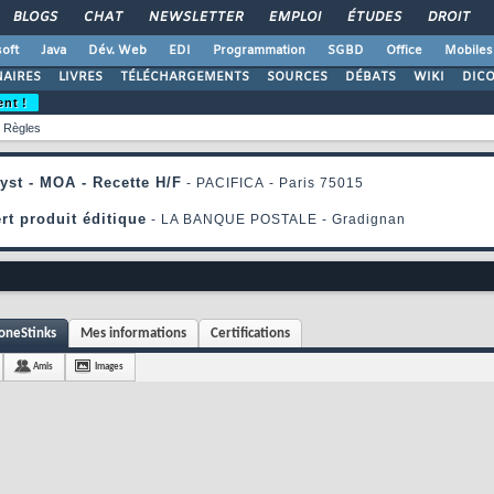
BLOGS
CHAT
NEWSLETTER
EMPLOI
ÉTUDES
DROIT
oft
Java
Dév. Web
EDI
Programmation
SGBD
Office
Mobiles
AIRES
LIVRES
TÉLÉCHARGEMENTS
SOURCES
DÉBATS
WIKI
DIC
ent !
Règles
oneStinks
Mes informations
Certifications
Amis
Images