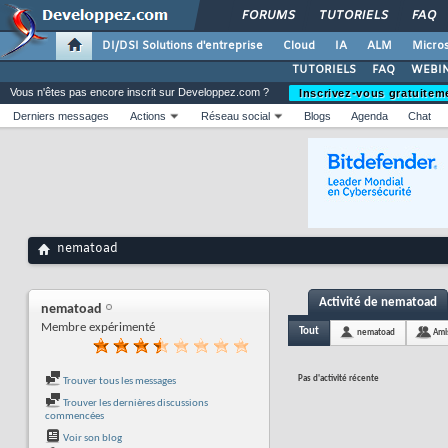
FORUMS
TUTORIELS
FAQ
DI/DSI Solutions d'entreprise
Cloud
IA
ALM
Micros
TUTORIELS
FAQ
WEBIN
Vous n'êtes pas encore inscrit sur Developpez.com ?
Inscrivez-vous gratuitem
Derniers messages
Actions
Réseau social
Blogs
Agenda
Chat
nematoad
Activité de nematoad
nematoad
Membre expérimenté
Tout
nematoad
Ami
Pas d'activité récente
Trouver tous les messages
Trouver les dernières discussions
commencées
Voir son blog