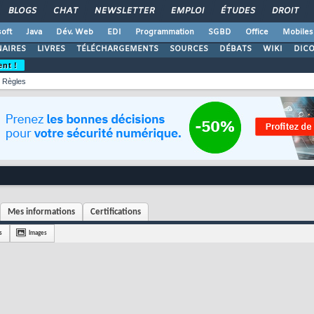
BLOGS
CHAT
NEWSLETTER
EMPLOI
ÉTUDES
DROIT
oft
Java
Dév. Web
EDI
Programmation
SGBD
Office
Mobiles
AIRES
LIVRES
TÉLÉCHARGEMENTS
SOURCES
DÉBATS
WIKI
DIC
ent !
Règles
Mes informations
Certifications
s
Images