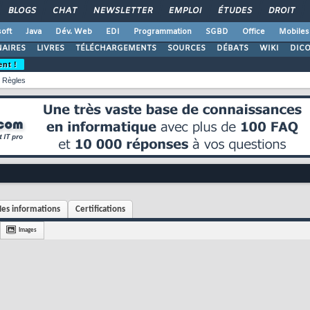
BLOGS
CHAT
NEWSLETTER
EMPLOI
ÉTUDES
DROIT
oft
Java
Dév. Web
EDI
Programmation
SGBD
Office
Mobiles
AIRES
LIVRES
TÉLÉCHARGEMENTS
SOURCES
DÉBATS
WIKI
DIC
ent !
Règles
es informations
Certifications
Images