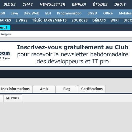
BLOGS
CHAT
NEWSLETTER
EMPLOI
ÉTUDES
DROIT
oft
Java
Dév. Web
EDI
Programmation
SGBD
Office
Mobiles
AIRES
LIVRES
TÉLÉCHARGEMENTS
SOURCES
DÉBATS
WIKI
DIC
ent !
Règles
Mes informations
Amis
Blog
Certifications
Images