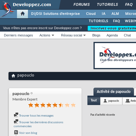
FORUMS
TUTORIELS
FAQ
DI/DSI Solutions d'entreprise
Cloud
IA
ALM
Micros
TUTORIELS
FAQ
WEBIN
Vous n'êtes pas encore inscrit sur Developpez.com ?
Inscrivez-vous gratuitem
Derniers messages
Actions
Réseau social
Blogs
Agenda
Chat
papouclo
Activité de papouclo
papouclo
Membre Expert
Tout
papouclo
Amis
Pas d'activité récente
Trouver tous les messages
Trouver les dernières discussions
commencées
Voir son blog