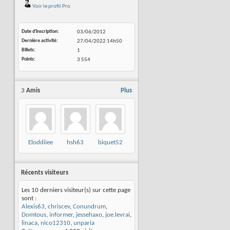
Voir le profil Pro
Date d'inscription
03/06/2012
Dernière activité
27/04/2022
14h50
Billets
1
Points
3 554
3
Amis
Plus
Eloddiiee
hsh63
biquet52
Récents visiteurs
Les 10 derniers visiteur(s) sur cette page
sont :
Alexis63
,
chriscev
,
Conundrum
,
Domtous
,
informer
,
jessehaxo
,
joe.levrai
,
linaca
,
nico12310
,
unparia