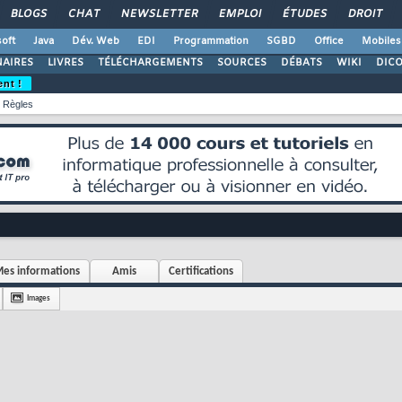
BLOGS
CHAT
NEWSLETTER
EMPLOI
ÉTUDES
DROIT
oft
Java
Dév. Web
EDI
Programmation
SGBD
Office
Mobiles
AIRES
LIVRES
TÉLÉCHARGEMENTS
SOURCES
DÉBATS
WIKI
DIC
ent !
Règles
es informations
Amis
Certifications
Images