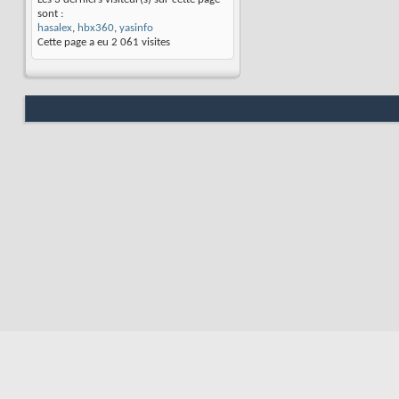
sont :
hasalex
,
hbx360
,
yasinfo
Cette page a eu
2 061
visites