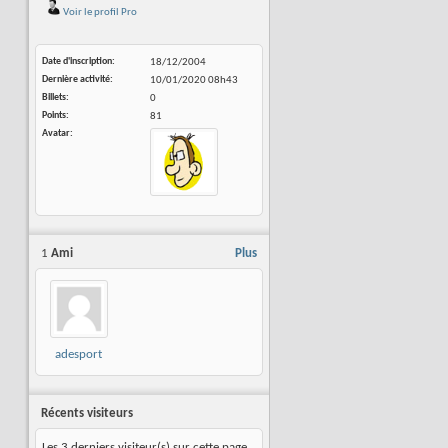
Voir le profil Pro
Date d'inscription
18/12/2004
Dernière activité
10/01/2020
08h43
Billets
0
Points
81
Avatar
1
Ami
Plus
adesport
Récents visiteurs
Les 3 derniers visiteur(s) sur cette page