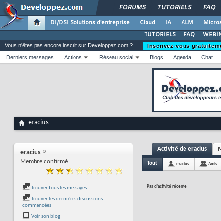
FORUMS
TUTORIELS
FAQ
DI/DSI Solutions d'entreprise
Cloud
IA
ALM
Micros
TUTORIELS
FAQ
WEBIN
Vous n'êtes pas encore inscrit sur Developpez.com ?
Inscrivez-vous gratuitem
Derniers messages
Actions
Réseau social
Blogs
Agenda
Chat
eracius
Activité de eracius
M
eracius
Membre confirmé
Tout
eracius
Amis
Pas d'activité récente
Trouver tous les messages
Trouver les dernières discussions
commencées
Voir son blog