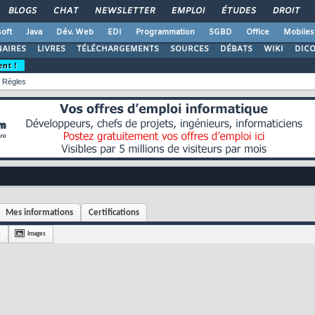
BLOGS
CHAT
NEWSLETTER
EMPLOI
ÉTUDES
DROIT
oft
Java
Dév. Web
EDI
Programmation
SGBD
Office
Mobiles
AIRES
LIVRES
TÉLÉCHARGEMENTS
SOURCES
DÉBATS
WIKI
DIC
ent !
Règles
Mes informations
Certifications
s
Images