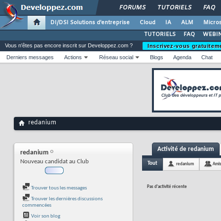
FORUMS
TUTORIELS
FAQ
DI/DSI Solutions d'entreprise
Cloud
IA
ALM
Micros
TUTORIELS
FAQ
WEBIN
Vous n'êtes pas encore inscrit sur Developpez.com ?
Inscrivez-vous gratuitem
Derniers messages
Actions
Réseau social
Blogs
Agenda
Chat
redanium
Activité de redanium
redanium
Nouveau candidat au Club
Tout
redanium
Ami
Pas d'activité récente
Trouver tous les messages
Trouver les dernières discussions
commencées
Voir son blog