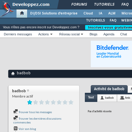
FORUMS
TUTORIELS
FAQ
DI/DSI Solutions d'entreprise
Cloud
IA
ALM
Micros
TUTORIELS
FAQ
WEBIN
Vous n'êtes pas encore inscrit sur Developpez.com ?
Inscrivez-vous gratuitem
Derniers messages
Actions
Réseau social
Blogs
Agenda
Chat
badbob
Activité de badbob
badbob
Membre actif
Tout
badbob
Amis
Pas d'activité récente
Trouver tous les messages
Trouver les dernières discussions
commencées
Voir son blog