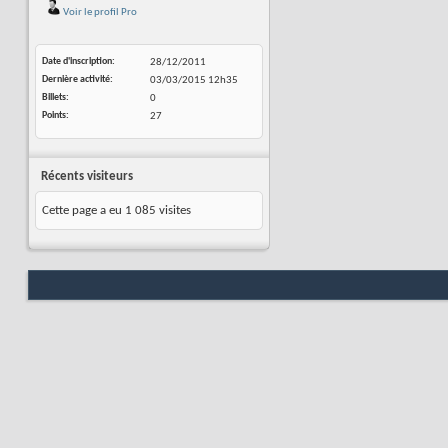
Voir le profil Pro
Date d'inscription
28/12/2011
Dernière activité
03/03/2015
12h35
Billets
0
Points
27
Récents visiteurs
Cette page a eu
1 085
visites