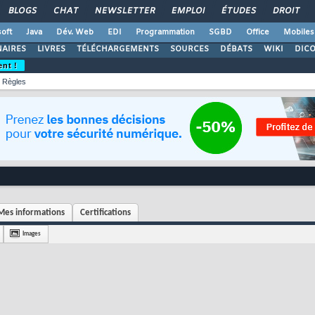
BLOGS
CHAT
NEWSLETTER
EMPLOI
ÉTUDES
DROIT
oft
Java
Dév. Web
EDI
Programmation
SGBD
Office
Mobiles
AIRES
LIVRES
TÉLÉCHARGEMENTS
SOURCES
DÉBATS
WIKI
DIC
ent !
Règles
Mes informations
Certifications
Images