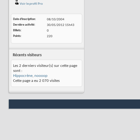
Voir le profil Pro
Date d'inscription
08/10/2004
Dernière activité
30/05/2012
15h43
Billets
0
Points
220
Récents visiteurs
Les 2 derniers visiteur(s) sur cette page
sont :
Hippocrène
,
noooop
Cette page a eu
2 070
visites