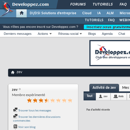
FORUMS
TUTORIELS
FAQ
DI/DSI Solutions d'entreprise
Cloud
IA
ALM
Micros
TUTORIELS
FAQ
WEBIN
Vous n'êtes pas encore inscrit sur Developpez.com ?
Inscrivez-vous gratuitem
Derniers messages
Actions
Réseau social
Blogs
Agenda
Chat
zev
Activité de zev
Mes 
zev
Membre expérimenté
Tout
zev
Amis
Pas d'activité récente
Trouver tous les messages
Trouver les dernières discussions
commencées
Voir son blog