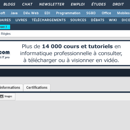
BLOGS
CHAT
NEWSLETTER
EMPLOI
ÉTUDES
DROIT
oft
Java
Dév. Web
EDI
Programmation
SGBD
Office
Mobiles
AIRES
LIVRES
TÉLÉCHARGEMENTS
SOURCES
DÉBATS
WIKI
DIC
ent !
Règles
informations
Certifications
Images