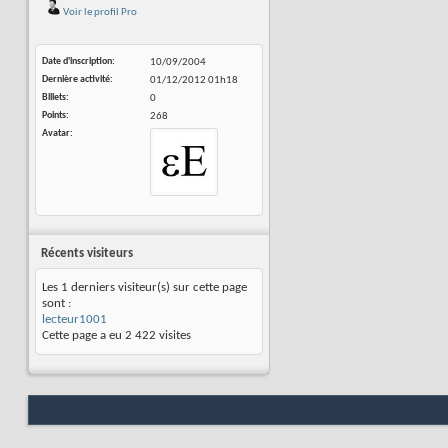
Voir le profil Pro
Date d'inscription
10/09/2004
Dernière activité
01/12/2012
01h18
Billets
0
Points
268
Avatar
Récents visiteurs
Les 1 derniers visiteur(s) sur cette page
sont :
lecteur1001
Cette page a eu
2 422
visites