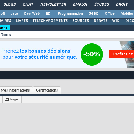
BLOGS
CHAT
NEWSLETTER
EMPLOI
ÉTUDES
DROIT
oft
Java
Dév. Web
EDI
Programmation
SGBD
Office
Mobiles
AIRES
LIVRES
TÉLÉCHARGEMENTS
SOURCES
DÉBATS
WIKI
DIC
ent !
Règles
Mes informations
Certifications
Images