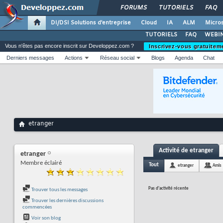
FORUMS
TUTORIELS
FAQ
DI/DSI Solutions d'entreprise
Cloud
IA
ALM
Micros
TUTORIELS
FAQ
WEBIN
Vous n'êtes pas encore inscrit sur Developpez.com ?
Inscrivez-vous gratuitem
Derniers messages
Actions
Réseau social
Blogs
Agenda
Chat
etranger
Activité de etranger
etranger
Membre éclairé
Tout
etranger
Amis
Pas d'activité récente
Trouver tous les messages
Trouver les dernières discussions
commencées
Voir son blog