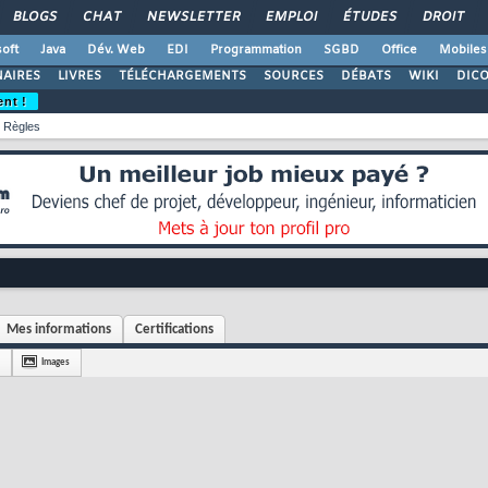
BLOGS
CHAT
NEWSLETTER
EMPLOI
ÉTUDES
DROIT
oft
Java
Dév. Web
EDI
Programmation
SGBD
Office
Mobiles
AIRES
LIVRES
TÉLÉCHARGEMENTS
SOURCES
DÉBATS
WIKI
DIC
ent !
Règles
Mes informations
Certifications
Images