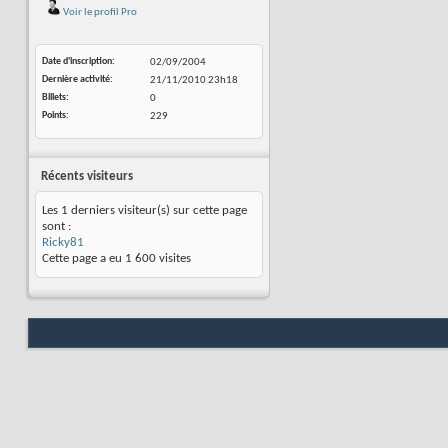
Voir le profil Pro
Date d'inscription
02/09/2004
Dernière activité
21/11/2010
23h18
Billets
0
Points
229
Récents visiteurs
Les 1 derniers visiteur(s) sur cette page
sont :
Ricky81
Cette page a eu
1 600
visites