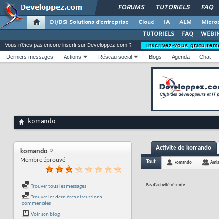
FORUMS
TUTORIELS
FAQ
DI/DSI Solutions d'entreprise
Cloud
IA
ALM
Micros
TUTORIELS
FAQ
WEBIN
Vous n'êtes pas encore inscrit sur Developpez.com ?
Inscrivez-vous gratuitem
Derniers messages
Actions
Réseau social
Blogs
Agenda
Chat
komando
Activité de komando
komando
Membre éprouvé
Tout
komando
Amis
Pas d'activité récente
Trouver tous les messages
Trouver les dernières discussions
commencées
Voir son blog