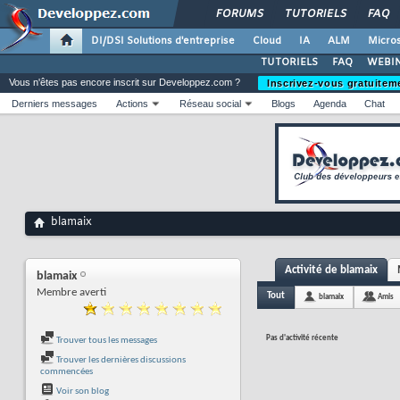
FORUMS
TUTORIELS
FAQ
DI/DSI Solutions d'entreprise
Cloud
IA
ALM
Micros
TUTORIELS
FAQ
WEBIN
Vous n'êtes pas encore inscrit sur Developpez.com ?
Inscrivez-vous gratuitem
Derniers messages
Actions
Réseau social
Blogs
Agenda
Chat
blamaix
Activité de blamaix
blamaix
Membre averti
Tout
blamaix
Amis
Pas d'activité récente
Trouver tous les messages
Trouver les dernières discussions
commencées
Voir son blog