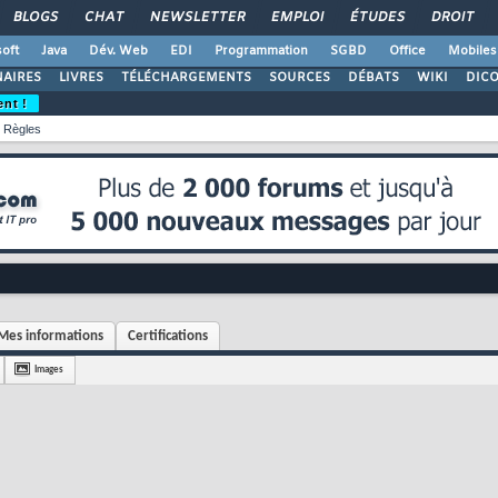
BLOGS
CHAT
NEWSLETTER
EMPLOI
ÉTUDES
DROIT
oft
Java
Dév. Web
EDI
Programmation
SGBD
Office
Mobiles
AIRES
LIVRES
TÉLÉCHARGEMENTS
SOURCES
DÉBATS
WIKI
DIC
ent !
Règles
Mes informations
Certifications
Images