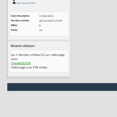
Voir le profil Pro
Date d'inscription
11/06/2011
Dernière activité
28/10/2024
17h49
Billets
0
Points
14
Récents visiteurs
Les 1 derniers visiteur(s) sur cette page
sont :
ClaudeLELOUP
Cette page a eu
938
visites