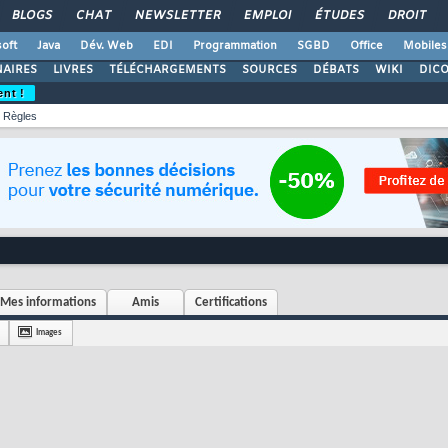
BLOGS
CHAT
NEWSLETTER
EMPLOI
ÉTUDES
DROIT
oft
Java
Dév. Web
EDI
Programmation
SGBD
Office
Mobiles
AIRES
LIVRES
TÉLÉCHARGEMENTS
SOURCES
DÉBATS
WIKI
DIC
ent !
Règles
Mes informations
Amis
Certifications
Images