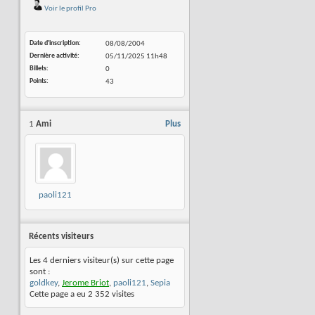
Voir le profil Pro
Date d'inscription
08/08/2004
Dernière activité
05/11/2025
11h48
Billets
0
Points
43
1
Ami
Plus
paoli121
Récents visiteurs
Les 4 derniers visiteur(s) sur cette page
sont :
goldkey
,
Jerome Briot
,
paoli121
,
Sepia
Cette page a eu
2 352
visites