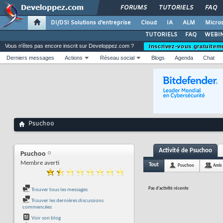
FORUMS
TUTORIELS
FAQ
DI/DSI Solutions d'entreprise
Cloud
IA
ALM
Micros
TUTORIELS
FAQ
WEBIN
Vous n'êtes pas encore inscrit sur Developpez.com ?
Inscrivez-vous gratuitem
Derniers messages
Actions
Réseau social
Blogs
Agenda
Chat
Psuchoo
Activité de Psuchoo
Psuchoo
Membre averti
Tout
Psuchoo
Amis
Pas d'activité récente
Trouver tous les messages
Trouver les dernières discussions
commencées
Voir son blog