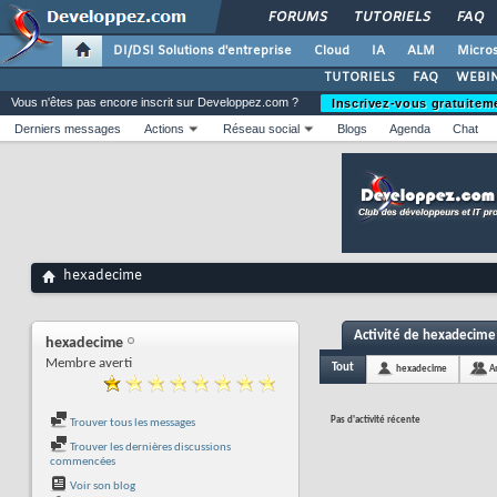
FORUMS
TUTORIELS
FAQ
DI/DSI Solutions d'entreprise
Cloud
IA
ALM
Micros
TUTORIELS
FAQ
WEBIN
Vous n'êtes pas encore inscrit sur Developpez.com ?
Inscrivez-vous gratuitem
Derniers messages
Actions
Réseau social
Blogs
Agenda
Chat
hexadecime
Activité de hexadecime
hexadecime
Membre averti
Tout
hexadecime
A
Pas d'activité récente
Trouver tous les messages
Trouver les dernières discussions
commencées
Voir son blog