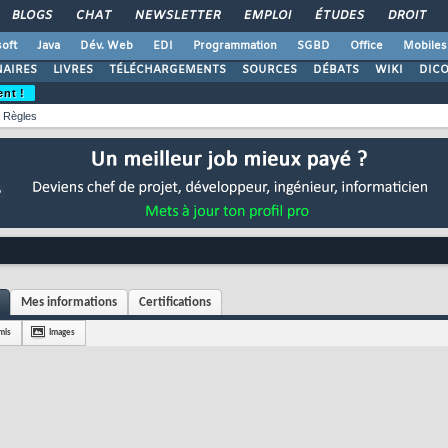
BLOGS
CHAT
NEWSLETTER
EMPLOI
ÉTUDES
DROIT
oft
Java
Dév. Web
EDI
Programmation
SGBD
Office
Mobiles
AIRES
LIVRES
TÉLÉCHARGEMENTS
SOURCES
DÉBATS
WIKI
DIC
ent !
Règles
Mes informations
Certifications
mis
Images