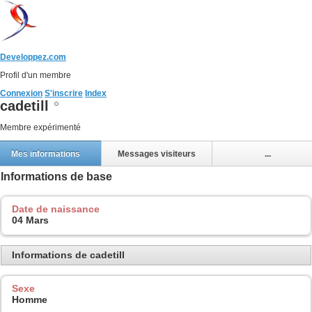
Developpez.com
Profil d'un membre
Connexion
S'inscrire
Index
cadetill
Membre expérimenté
Mes informations
Messages visiteurs
...
Informations de base
Date de naissance
04 Mars
Informations de cadetill
Sexe
Homme