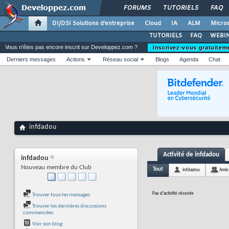
FORUMS
TUTORIELS
FAQ
DI/DSI Solutions d'entreprise
Cloud
IA
ALM
Micros
TUTORIELS
FAQ
WEBIN
Vous n'êtes pas encore inscrit sur Developpez.com ?
Inscrivez-vous gratuitem
Derniers messages
Actions
Réseau social
Blogs
Agenda
Chat
infdadou
Activité de infdadou
infdadou
Nouveau membre du Club
Tout
infdadou
Amis
Pas d'activité récente
Trouver tous les messages
Trouver les dernières discussions
commencées
Voir son blog