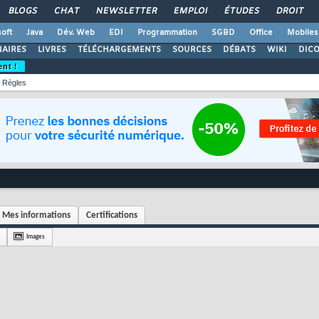
BLOGS
CHAT
NEWSLETTER
EMPLOI
ÉTUDES
DROIT
oft
Java
Dév. Web
EDI
Programmation
SGBD
Office
Mobiles
AIRES
LIVRES
TÉLÉCHARGEMENTS
SOURCES
DÉBATS
WIKI
DIC
ent !
Règles
Mes informations
Certifications
Images