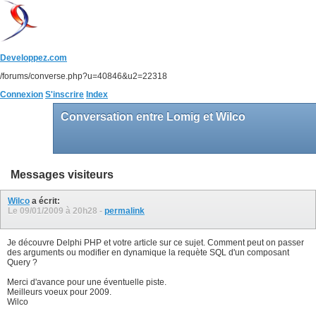
Developpez.com
/forums/converse.php?u=40846&u2=22318
Connexion
S'inscrire
Index
Conversation entre Lomig et Wilco
Messages visiteurs
Wilco
a écrit:
Le 09/01/2009 à
20h28
-
permalink
Je découvre Delphi PHP et votre article sur ce sujet. Comment peut on passer
des arguments ou modifier en dynamique la requète SQL d'un composant
Query ?
Merci d'avance pour une éventuelle piste.
Meilleurs voeux pour 2009.
Wilco