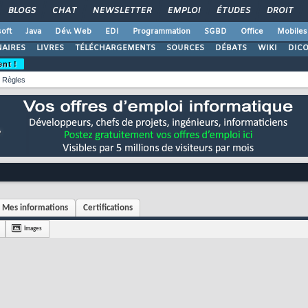
BLOGS
CHAT
NEWSLETTER
EMPLOI
ÉTUDES
DROIT
oft
Java
Dév. Web
EDI
Programmation
SGBD
Office
Mobiles
AIRES
LIVRES
TÉLÉCHARGEMENTS
SOURCES
DÉBATS
WIKI
DIC
ent !
Règles
Mes informations
Certifications
Images