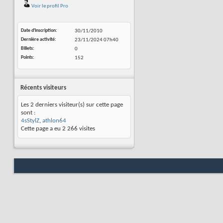
Voir le profil Pro
Date d'inscription
30/11/2010
Dernière activité
23/11/2024
07h40
Billets
0
Points
152
Récents visiteurs
Les 2 derniers visiteur(s) sur cette page
sont :
4sStylZ
,
athlon64
Cette page a eu
2 266
visites