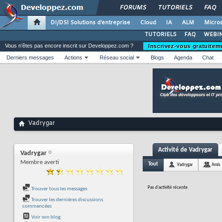
FORUMS
TUTORIELS
FAQ
DI/DSI Solutions d'entreprise
Cloud
IA
ALM
Micros
TUTORIELS
FAQ
WEBIN
Vous n'êtes pas encore inscrit sur Developpez.com ?
Inscrivez-vous gratuitem
Derniers messages
Actions
Réseau social
Blogs
Agenda
Chat
Vadrygar
Activité de Vadrygar
Vadrygar
Membre averti
Tout
Vadrygar
Amis
Pas d'activité récente
Trouver tous les messages
Trouver les dernières discussions
commencées
Voir son blog