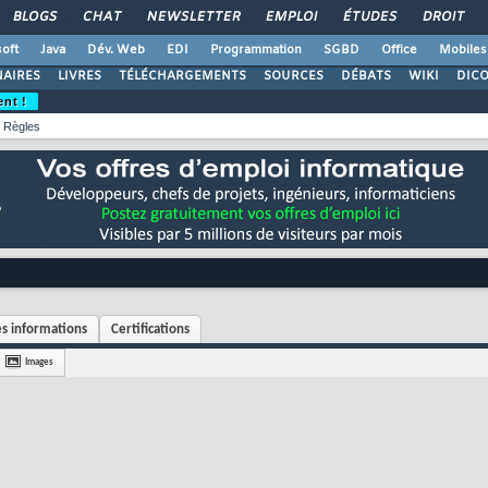
BLOGS
CHAT
NEWSLETTER
EMPLOI
ÉTUDES
DROIT
oft
Java
Dév. Web
EDI
Programmation
SGBD
Office
Mobiles
AIRES
LIVRES
TÉLÉCHARGEMENTS
SOURCES
DÉBATS
WIKI
DIC
ent !
Règles
s informations
Certifications
Images