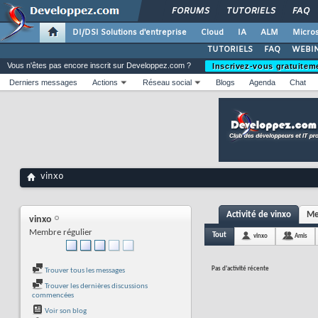
FORUMS
TUTORIELS
FAQ
DI/DSI Solutions d'entreprise
Cloud
IA
ALM
Micros
TUTORIELS
FAQ
WEBIN
Vous n'êtes pas encore inscrit sur Developpez.com ?
Inscrivez-vous gratuitem
Derniers messages
Actions
Réseau social
Blogs
Agenda
Chat
vinxo
Activité de vinxo
Me
vinxo
Membre régulier
Tout
vinxo
Amis
Pas d'activité récente
Trouver tous les messages
Trouver les dernières discussions
commencées
Voir son blog