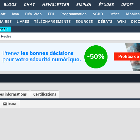
BLOGS
CHAT
NEWSLETTER
EMPLOI
ÉTUDES
DROIT
oft
Java
Dév. Web
EDI
Programmation
SGBD
Office
Mobiles
AIRES
LIVRES
TÉLÉCHARGEMENTS
SOURCES
DÉBATS
WIKI
DIC
ent !
Règles
es informations
Certifications
Images