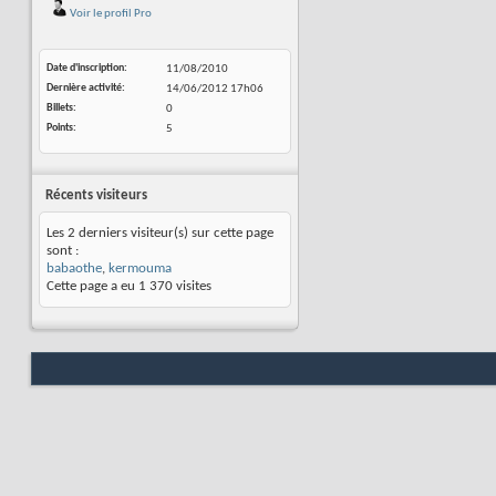
Voir le profil Pro
Date d'inscription
11/08/2010
Dernière activité
14/06/2012
17h06
Billets
0
Points
5
Récents visiteurs
Les 2 derniers visiteur(s) sur cette page
sont :
babaothe
,
kermouma
Cette page a eu
1 370
visites