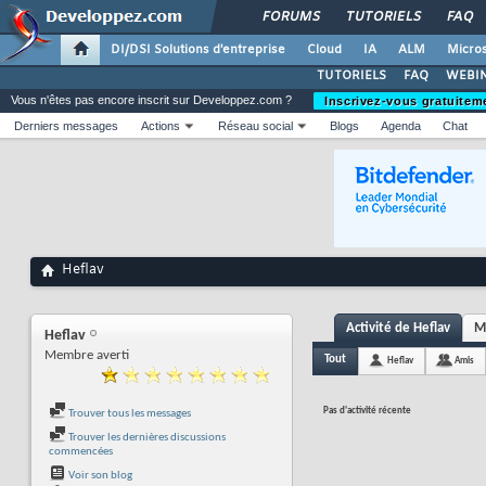
FORUMS
TUTORIELS
FAQ
DI/DSI Solutions d'entreprise
Cloud
IA
ALM
Micros
TUTORIELS
FAQ
WEBIN
Vous n'êtes pas encore inscrit sur Developpez.com ?
Inscrivez-vous gratuitem
Derniers messages
Actions
Réseau social
Blogs
Agenda
Chat
Heflav
Activité de Heflav
M
Heflav
Membre averti
Tout
Heflav
Amis
Pas d'activité récente
Trouver tous les messages
Trouver les dernières discussions
commencées
Voir son blog