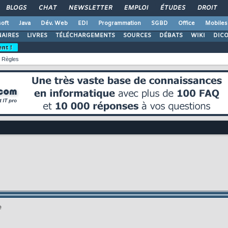
BLOGS
CHAT
NEWSLETTER
EMPLOI
ÉTUDES
DROIT
oft
Java
Dév. Web
EDI
Programmation
SGBD
Office
Mobiles
AIRES
LIVRES
TÉLÉCHARGEMENTS
SOURCES
DÉBATS
WIKI
DIC
ent !
Règles
e