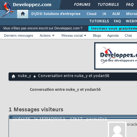
FORUMS
TUTORIELS
FAQ
DI/DSI Solutions d'entreprise
Cloud
IA
ALM
Micros
TUTORIELS
FAQ
WEBIN
Vous n'êtes pas encore inscrit sur Developpez.com ?
Inscrivez-vous gratuitem
Derniers messages
Actions
Réseau social
Blogs
Agenda
Chat
nuke_y
Conversation entre nuke_y et yodan56
Conversation entre nuke_y et yodan56
1
Messages visiteurs
yodan56
- le
15/04/2010 à
12h17
-
permalink
oracl