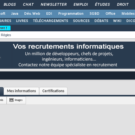
BLOGS
CHAT
NEWSLETTER
EMPLOI
ÉTUDES
DROIT
oft
Java
Dév. Web
EDI
Programmation
SGBD
Office
Mobiles
AIRES
LIVRES
TÉLÉCHARGEMENTS
SOURCES
DÉBATS
WIKI
DIC
ent !
Règles
e
Mes informations
Certifications
mis
Images