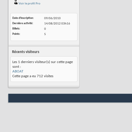
Voir le profil Pro
Date d'inscription
09/06/2010
Dernière activité
14/08/2012
03h16
Billets
0
Points
5
Récents visiteurs
Les 1 derniers visiteur(s) sur cette page
sont :
ABOAT
Cette page a eu
712
visites