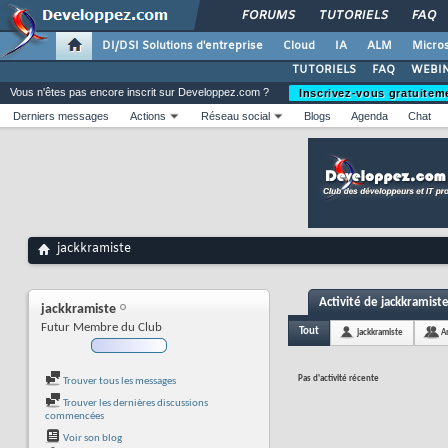
FORUMS
TUTORIELS
FAQ
DI/DSI Solutions d'entreprise
Cloud
IA
ALM
Micros
TUTORIELS
FAQ
WEBIN
Vous n'êtes pas encore inscrit sur Developpez.com ?
Inscrivez-vous gratuitem
Derniers messages
Actions
Réseau social
Blogs
Agenda
Chat
jackkramiste
Activité de jackkramist
jackkramiste
Futur Membre du Club
Tout
jackkramiste
A
Pas d'activité récente
Trouver tous les messages
Trouver les dernières discussions
commencées
Voir son blog