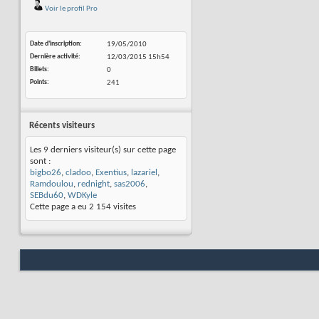
Voir le profil Pro
Date d'inscription
19/05/2010
Dernière activité
12/03/2015
15h54
Billets
0
Points
241
Récents visiteurs
Les 9 derniers visiteur(s) sur cette page
sont :
bigbo26
,
cladoo
,
Exentius
,
lazariel
,
Ramdoulou
,
rednight
,
sas2006
,
SEBdu60
,
WDKyle
Cette page a eu
2 154
visites