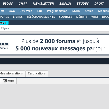
BLOGS
CHAT
NEWSLETTER
EMPLOI
ÉTUDES
DROIT
oft
Java
Dév. Web
EDI
Programmation
SGBD
Office
Mobiles
AIRES
LIVRES
TÉLÉCHARGEMENTS
SOURCES
DÉBATS
WIKI
DIC
ent !
Règles
Mes informations
Certifications
Images