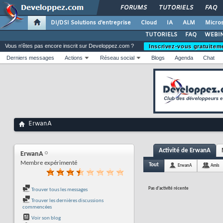
FORUMS
TUTORIELS
FAQ
DI/DSI Solutions d'entreprise
Cloud
IA
ALM
Micros
TUTORIELS
FAQ
WEBIN
Vous n'êtes pas encore inscrit sur Developpez.com ?
Inscrivez-vous gratuitem
Derniers messages
Actions
Réseau social
Blogs
Agenda
Chat
ErwanA
Activité de ErwanA
ErwanA
Membre expérimenté
Tout
ErwanA
Amis
Pas d'activité récente
Trouver tous les messages
Trouver les dernières discussions
commencées
Voir son blog