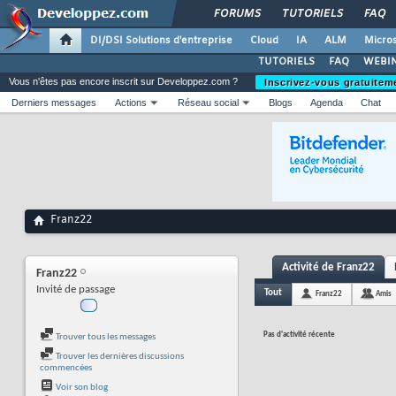
FORUMS
TUTORIELS
FAQ
DI/DSI Solutions d'entreprise
Cloud
IA
ALM
Micros
TUTORIELS
FAQ
WEBIN
Vous n'êtes pas encore inscrit sur Developpez.com ?
Inscrivez-vous gratuitem
Derniers messages
Actions
Réseau social
Blogs
Agenda
Chat
Franz22
Activité de Franz22
Franz22
Invité de passage
Tout
Franz22
Amis
Pas d'activité récente
Trouver tous les messages
Trouver les dernières discussions
commencées
Voir son blog