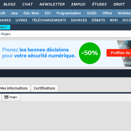
BLOGS
CHAT
NEWSLETTER
EMPLOI
ÉTUDES
DROIT
oft
Java
Dév. Web
EDI
Programmation
SGBD
Office
Mobiles
AIRES
LIVRES
TÉLÉCHARGEMENTS
SOURCES
DÉBATS
WIKI
DIC
ent !
Règles
Mes informations
Certifications
Images