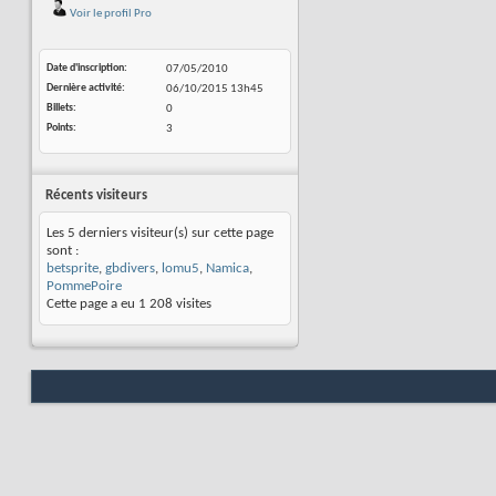
Voir le profil Pro
Date d'inscription
07/05/2010
Dernière activité
06/10/2015
13h45
Billets
0
Points
3
Récents visiteurs
Les 5 derniers visiteur(s) sur cette page
sont :
betsprite
,
gbdivers
,
lomu5
,
Namica
,
PommePoire
Cette page a eu
1 208
visites