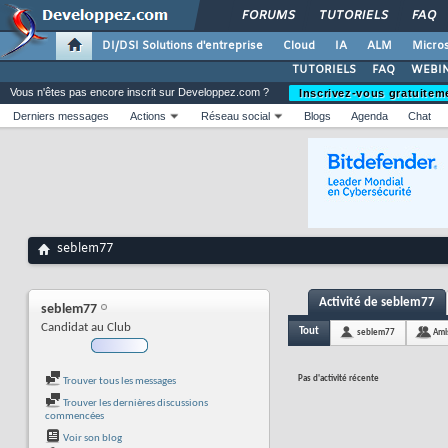
FORUMS
TUTORIELS
FAQ
DI/DSI Solutions d'entreprise
Cloud
IA
ALM
Micros
TUTORIELS
FAQ
WEBIN
Vous n'êtes pas encore inscrit sur Developpez.com ?
Inscrivez-vous gratuitem
Derniers messages
Actions
Réseau social
Blogs
Agenda
Chat
seblem77
Activité de seblem77
seblem77
Candidat au Club
Tout
seblem77
Ami
Pas d'activité récente
Trouver tous les messages
Trouver les dernières discussions
commencées
Voir son blog