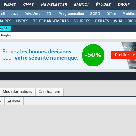
BLOGS
CHAT
NEWSLETTER
EMPLOI
ÉTUDES
DROIT
oft
Java
Dév. Web
EDI
Programmation
SGBD
Office
Mobiles
AIRES
LIVRES
TÉLÉCHARGEMENTS
SOURCES
DÉBATS
WIKI
DIC
ent !
Règles
Mes informations
Certifications
s
Images