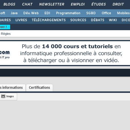
BLOGS
CHAT
NEWSLETTER
EMPLOI
ÉTUDES
DROIT
oft
Java
Dév. Web
EDI
Programmation
SGBD
Office
Mobiles
AIRES
LIVRES
TÉLÉCHARGEMENTS
SOURCES
DÉBATS
WIKI
DIC
ent !
Règles
 informations
Certifications
Images