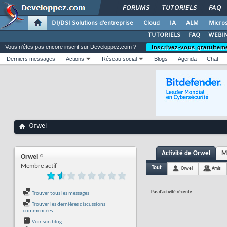
FORUMS
TUTORIELS
FAQ
DI/DSI Solutions d'entreprise
Cloud
IA
ALM
Micros
TUTORIELS
FAQ
WEBIN
Vous n'êtes pas encore inscrit sur Developpez.com ?
Inscrivez-vous gratuitem
Derniers messages
Actions
Réseau social
Blogs
Agenda
Chat
Orwel
Activité de Orwel
M
Orwel
Membre actif
Tout
Orwel
Amis
Pas d'activité récente
Trouver tous les messages
Trouver les dernières discussions
commencées
Voir son blog