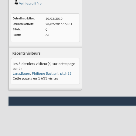
Voir le profil Pro
Date d'inscription
30/03/2010
Dernière activité
28/02/2016
15h31
Billets
0
Points
66
Récents visiteurs
Les 3 derniers visiteur(s) sur cette page
sont :
Lana.Bauer
,
Philippe Bastiani
,
ptah35
Cette page a eu
1 633
visites