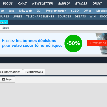
BLOGS
CHAT
NEWSLETTER
EMPLOI
ÉTUDES
DROIT
oft
Java
Dév. Web
EDI
Programmation
SGBD
Office
Mobiles
AIRES
LIVRES
TÉLÉCHARGEMENTS
SOURCES
DÉBATS
WIKI
DIC
ent !
Règles
es informations
Certifications
Images