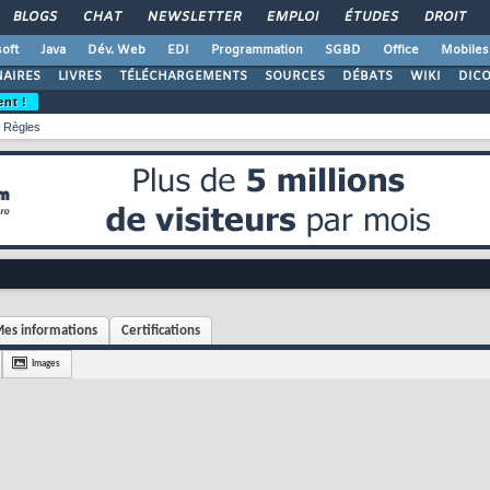
BLOGS
CHAT
NEWSLETTER
EMPLOI
ÉTUDES
DROIT
oft
Java
Dév. Web
EDI
Programmation
SGBD
Office
Mobiles
AIRES
LIVRES
TÉLÉCHARGEMENTS
SOURCES
DÉBATS
WIKI
DIC
ent !
Règles
es informations
Certifications
Images