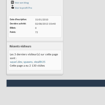
Voir son blog
Voir le profil Pro
Date d'inscription
15/01/2010
Dernière activité
02/08/2013
15h40
Billets
0
Points
72
Récents visiteurs
Les 3 derniers visiteur(s) sur cette page
sont :
sayari.dev
,
spawns
,
stealth35
Cette page a eu
2 130
visites