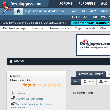
FORUMS
TUTORIELS
FAQ
DI/DSI Solutions d'entreprise
Cloud
IA
ALM
Micros
TUTORIELS
FAQ
WEBIN
Vous n'êtes pas encore inscrit sur Developpez.com ?
Inscrivez-vous gratuitem
Derniers messages
Actions
Réseau social
Blogs
Agenda
Chat
DevArt
Activité de DevArt
M
DevArt
Membre éclairé
Tout
DevArt
Amis
Pas d'activité récente
Site web
Trouver tous les messages
Trouver les dernières discussions
commencées