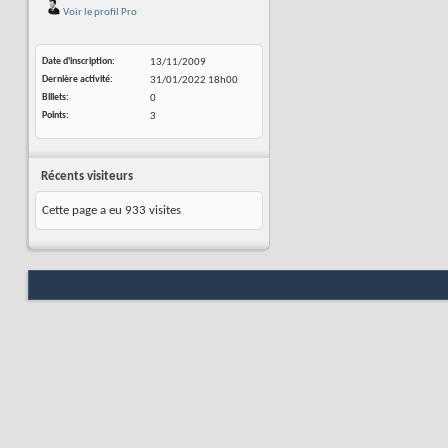
Voir le profil Pro
Date d'inscription
13/11/2009
Dernière activité
31/01/2022
18h00
Billets
0
Points
3
Récents visiteurs
Cette page a eu
933
visites