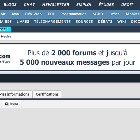
BLOGS
CHAT
NEWSLETTER
EMPLOI
ÉTUDES
DROIT
oft
Java
Dév. Web
EDI
Programmation
SGBD
Office
Mobiles
AIRES
LIVRES
TÉLÉCHARGEMENTS
SOURCES
DÉBATS
WIKI
DIC
ent !
Règles
Mes informations
Certifications
Images