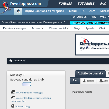
FORUMS
TUTORIELS
FAQ
DI/DSI Solutions d'entreprise
Cloud
IA
ALM
Micros
TUTORIELS
FAQ
WEBIN
Vous n'êtes pas encore inscrit sur Developpez.com ?
Inscrivez-vous gratuitem
Derniers messages
Actions
Réseau social
Blogs
Agenda
Chat
oussaky
Activité de oussaky
oussaky
Nouveau candidat au Club
Tout
oussaky
Amis
Pas d'activité récente
Trouver tous les messages
Trouver les dernières discussions
commencées
Voir son blog