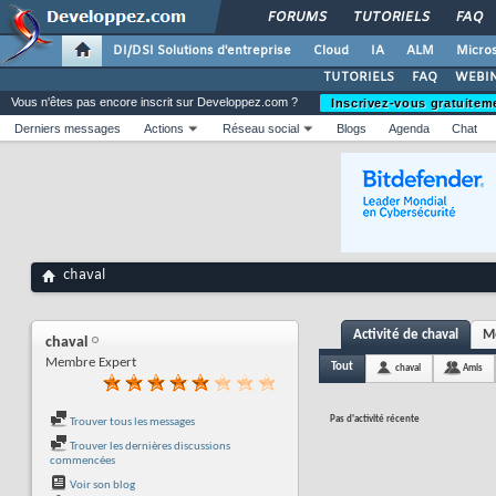
FORUMS
TUTORIELS
FAQ
DI/DSI Solutions d'entreprise
Cloud
IA
ALM
Micros
TUTORIELS
FAQ
WEBIN
Vous n'êtes pas encore inscrit sur Developpez.com ?
Inscrivez-vous gratuitem
Derniers messages
Actions
Réseau social
Blogs
Agenda
Chat
chaval
Activité de chaval
Me
chaval
Membre Expert
Tout
chaval
Amis
Pas d'activité récente
Trouver tous les messages
Trouver les dernières discussions
commencées
Voir son blog