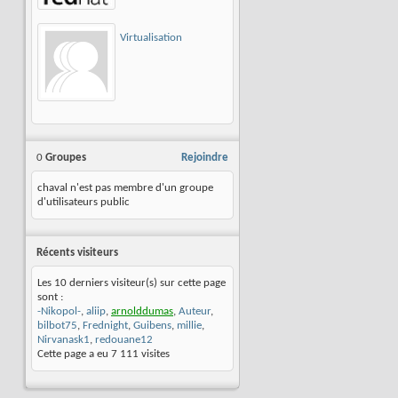
Virtualisation
0
Groupes
Rejoindre
chaval n'est pas membre d'un groupe
d'utilisateurs public
Récents visiteurs
Les 10 derniers visiteur(s) sur cette page
sont :
-Nikopol-
,
aliip
,
arnolddumas
,
Auteur
,
bilbot75
,
Frednight
,
Guibens
,
millie
,
Nirvanask1
,
redouane12
Cette page a eu
7 111
visites