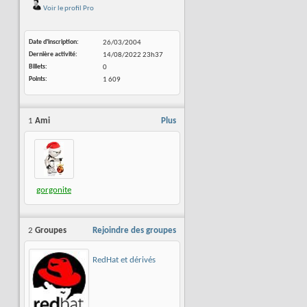
Voir le profil Pro
Date d'inscription
26/03/2004
Dernière activité
14/08/2022
23h37
Billets
0
Points
1 609
1
Ami
Plus
gorgonite
2
Groupes
Rejoindre des groupes
RedHat et dérivés