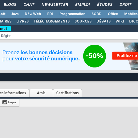
BLOGS
CHAT
NEWSLETTER
EMPLOI
ÉTUDES
DROIT
oft
Java
Dév. Web
EDI
Programmation
SGBD
Office
Mobiles
AIRES
LIVRES
TÉLÉCHARGEMENTS
SOURCES
DÉBATS
WIKI
DIC
ent !
Règles
s informations
Amis
Certifications
Images