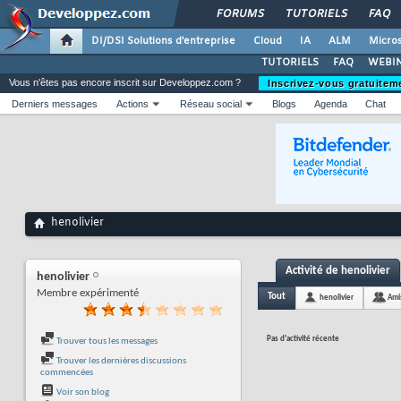
FORUMS
TUTORIELS
FAQ
DI/DSI Solutions d'entreprise
Cloud
IA
ALM
Micros
TUTORIELS
FAQ
WEBIN
Vous n'êtes pas encore inscrit sur Developpez.com ?
Inscrivez-vous gratuitem
Derniers messages
Actions
Réseau social
Blogs
Agenda
Chat
henolivier
Activité de henolivier
henolivier
Membre expérimenté
Tout
henolivier
Ami
Pas d'activité récente
Trouver tous les messages
Trouver les dernières discussions
commencées
Voir son blog