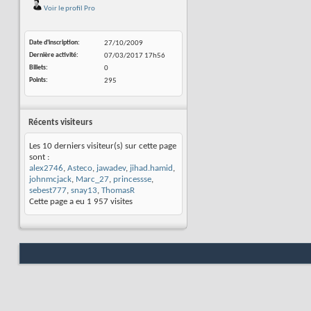
Voir le profil Pro
Date d'inscription
27/10/2009
Dernière activité
07/03/2017
17h56
Billets
0
Points
295
Récents visiteurs
Les 10 derniers visiteur(s) sur cette page
sont :
alex2746
,
Asteco
,
jawadev
,
jihad.hamid
,
johnmcjack
,
Marc_27
,
princessse
,
sebest777
,
snay13
,
ThomasR
Cette page a eu
1 957
visites