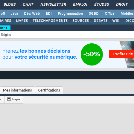
BLOGS
CHAT
NEWSLETTER
EMPLOI
ÉTUDES
DROIT
oft
Java
Dév. Web
EDI
Programmation
SGBD
Office
Mobiles
AIRES
LIVRES
TÉLÉCHARGEMENTS
SOURCES
DÉBATS
WIKI
DIC
ent !
Règles
Mes informations
Certifications
s
Images