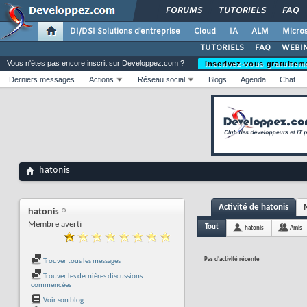
FORUMS
TUTORIELS
FAQ
DI/DSI Solutions d'entreprise
Cloud
IA
ALM
Micros
TUTORIELS
FAQ
WEBIN
Vous n'êtes pas encore inscrit sur Developpez.com ?
Inscrivez-vous gratuitem
Derniers messages
Actions
Réseau social
Blogs
Agenda
Chat
hatonis
Activité de hatonis
hatonis
Membre averti
Tout
hatonis
Amis
Pas d'activité récente
Trouver tous les messages
Trouver les dernières discussions
commencées
Voir son blog