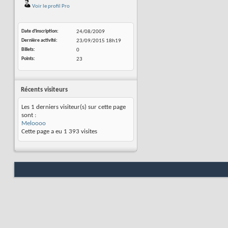
Voir le profil Pro
Date d'inscription
24/08/2009
Dernière activité
23/09/2015
18h19
Billets
0
Points
23
Récents visiteurs
Les 1 derniers visiteur(s) sur cette page
sont :
Meloooo
Cette page a eu
1 393
visites