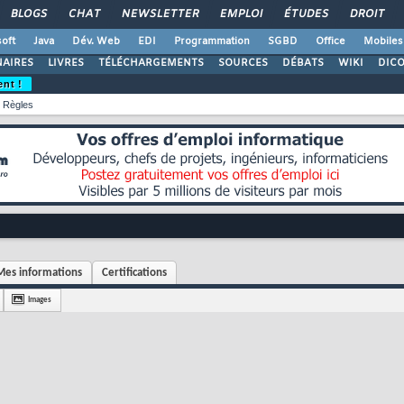
BLOGS
CHAT
NEWSLETTER
EMPLOI
ÉTUDES
DROIT
oft
Java
Dév. Web
EDI
Programmation
SGBD
Office
Mobiles
AIRES
LIVRES
TÉLÉCHARGEMENTS
SOURCES
DÉBATS
WIKI
DIC
ent !
Règles
Mes informations
Certifications
Images