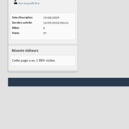
Voir le profil Pro
Date d'inscription
19/08/2009
Dernière activité
12/09/2010
05h12
Billets
0
Points
97
Récents visiteurs
Cette page a eu
1 889
visites