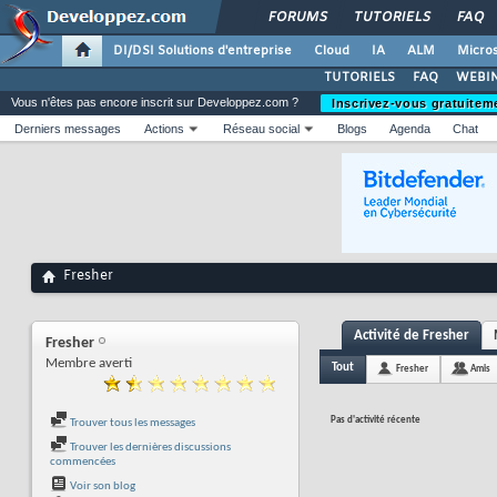
FORUMS
TUTORIELS
FAQ
DI/DSI Solutions d'entreprise
Cloud
IA
ALM
Micros
TUTORIELS
FAQ
WEBIN
Vous n'êtes pas encore inscrit sur Developpez.com ?
Inscrivez-vous gratuitem
Derniers messages
Actions
Réseau social
Blogs
Agenda
Chat
Fresher
Activité de Fresher
Fresher
Membre averti
Tout
Fresher
Amis
Pas d'activité récente
Trouver tous les messages
Trouver les dernières discussions
commencées
Voir son blog