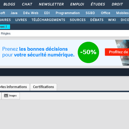
BLOGS
CHAT
NEWSLETTER
EMPLOI
ÉTUDES
DROIT
oft
Java
Dév. Web
EDI
Programmation
SGBD
Office
Mobiles
AIRES
LIVRES
TÉLÉCHARGEMENTS
SOURCES
DÉBATS
WIKI
DIC
ent !
Règles
Mes informations
Certifications
Images