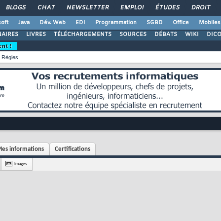
BLOGS
CHAT
NEWSLETTER
EMPLOI
ÉTUDES
DROIT
oft
Java
Dév. Web
EDI
Programmation
SGBD
Office
Mobiles
AIRES
LIVRES
TÉLÉCHARGEMENTS
SOURCES
DÉBATS
WIKI
DIC
ent !
Règles
es informations
Certifications
Images