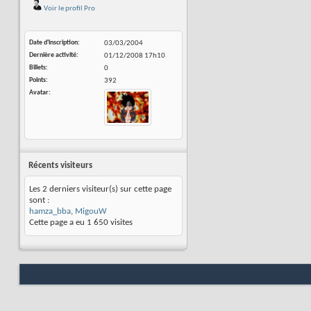
Voir le profil Pro
Date d'inscription
03/03/2004
Dernière activité
01/12/2008
17h10
Billets
0
Points
392
Avatar
Récents visiteurs
Les 2 derniers visiteur(s) sur cette page
sont :
hamza_bba
,
MigouW
Cette page a eu
1 650
visites