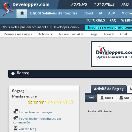
FORUMS
TUTORIELS
FAQ
DI/DSI Solutions d'entreprise
Cloud
IA
ALM
Micros
TUTORIELS
FAQ
WEBIN
Vous n'êtes pas encore inscrit sur Developpez.com ?
Inscrivez-vous gratuitem
Derniers messages
Actions
Réseau social
Blogs
Agenda
Chat
flogreg
Activité de flogreg
M
flogreg
Membre éclairé
Tout
flogreg
Amis
Pas d'activité récente
Trouver tous les messages
Trouver les dernières discussions
commencées
Voir son blog