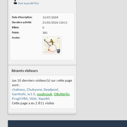
Voir le profil Pro
Date d'inscription
15/07/2009
Dernière activité
21/05/2026
12h11
Billets
0
Points
381
Avatar
Récents visiteurs
Les 10 derniers visiteur(s) sur cette page
sont :
chalmou
,
Chubyone
,
Deadpool
,
GanYoshi
,
Ju1.0
,
nouknouk
,
OButterlin
,
Progi1984
,
Viish
,
Yopo60
Cette page a eu
2 811
visites