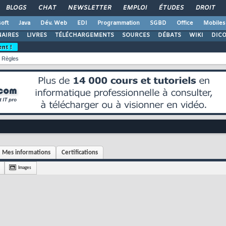
BLOGS
CHAT
NEWSLETTER
EMPLOI
ÉTUDES
DROIT
oft
Java
Dév. Web
EDI
Programmation
SGBD
Office
Mobiles
AIRES
LIVRES
TÉLÉCHARGEMENTS
SOURCES
DÉBATS
WIKI
DIC
ent !
Règles
Mes informations
Certifications
Images