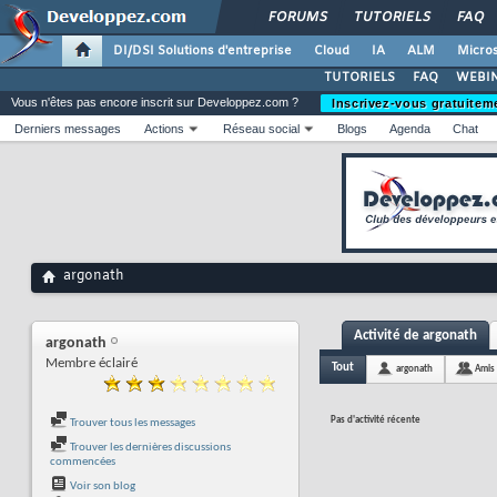
FORUMS
TUTORIELS
FAQ
DI/DSI Solutions d'entreprise
Cloud
IA
ALM
Micros
TUTORIELS
FAQ
WEBIN
Vous n'êtes pas encore inscrit sur Developpez.com ?
Inscrivez-vous gratuitem
Derniers messages
Actions
Réseau social
Blogs
Agenda
Chat
argonath
Activité de argonath
argonath
Membre éclairé
Tout
argonath
Amis
Pas d'activité récente
Trouver tous les messages
Trouver les dernières discussions
commencées
Voir son blog