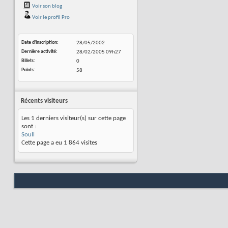
Voir son blog
Voir le profil Pro
Date d'inscription
28/05/2002
Dernière activité
28/02/2005
09h27
Billets
0
Points
58
Récents visiteurs
Les 1 derniers visiteur(s) sur cette page
sont :
Soull
Cette page a eu
1 864
visites