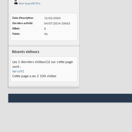
Voir le profil Pro
Date d'inscription
15/02/2004
Dernière activité
04/07/2014
10h03
Billets
0
Points
96
Récents visiteurs
Les 1 derniers visiteur(s) sur cette page
sont :
terry92
Cette page a eu
2 100
visites