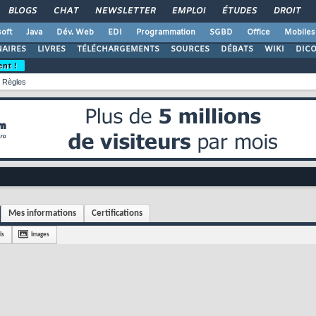
BLOGS
CHAT
NEWSLETTER
EMPLOI
ÉTUDES
DROIT
oft
Java
Dév. Web
EDI
Programmation
SGBD
Office
Mobiles
AIRES
LIVRES
TÉLÉCHARGEMENTS
SOURCES
DÉBATS
WIKI
DIC
ent !
Règles
Mes informations
Certifications
is
Images