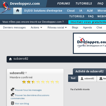
FORUMS
TUTORIELS
FAQ
DI/DSI Solutions d'entreprise
Cloud
IA
ALM
Micros
TUTORIELS
FAQ
WEBIN
Vous n'êtes pas encore inscrit sur Developpez.com ?
Inscrivez-vous gratuitem
Derniers messages
Actions
Réseau social
Blogs
Agenda
Chat
subzero82
Activité de subzero82
subzero82
Membre confirmé
Tout
subzero82
Am
Pas d'activité récente
Trouver tous les messages
Trouver les dernières discussions
commencées
Voir son blog