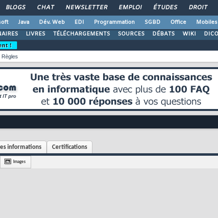
BLOGS
CHAT
NEWSLETTER
EMPLOI
ÉTUDES
DROIT
oft
Java
Dév. Web
EDI
Programmation
SGBD
Office
Mobiles
AIRES
LIVRES
TÉLÉCHARGEMENTS
SOURCES
DÉBATS
WIKI
DIC
ent !
Règles
es informations
Certifications
Images