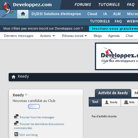
FORUMS
TUTORIELS
FAQ
DI/DSI Solutions d'entreprise
Cloud
IA
ALM
Micros
TUTORIELS
FAQ
WEBIN
Vous n'êtes pas encore inscrit sur Developpez.com ?
Inscrivez-vous gratuitem
Derniers messages
Actions
Réseau social
Blogs
Agenda
Chat
Xeedy
Activité de Xeedy
M
Xeedy
Nouveau candidat au Club
Tout
Xeedy
Amis
Pas d'activité récente
Trouver tous les messages
Trouver les dernières discussions
commencées
Voir son blog