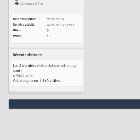
Voir le profil Pro
Date d'inscription
31/03/2009
Dernière activité
07/05/2009
12h17
Billets
0
Points
10
Récents visiteurs
Les 2 derniers visiteur(s) sur cette page
sont :
mOuLi
,
willoi
Cette page a eu
1 480
visites