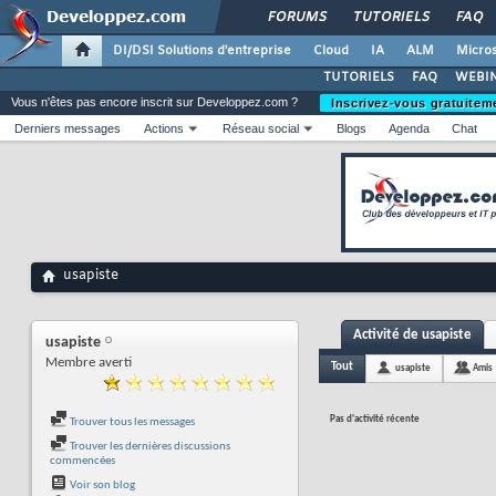
FORUMS
TUTORIELS
FAQ
DI/DSI Solutions d'entreprise
Cloud
IA
ALM
Micros
TUTORIELS
FAQ
WEBIN
Vous n'êtes pas encore inscrit sur Developpez.com ?
Inscrivez-vous gratuitem
Derniers messages
Actions
Réseau social
Blogs
Agenda
Chat
usapiste
Activité de usapiste
usapiste
Membre averti
Tout
usapiste
Amis
Pas d'activité récente
Trouver tous les messages
Trouver les dernières discussions
commencées
Voir son blog