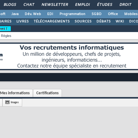
BLOGS
CHAT
NEWSLETTER
EMPLOI
ÉTUDES
DROIT
oft
Java
Dév. Web
EDI
Programmation
SGBD
Office
Mobiles
AIRES
LIVRES
TÉLÉCHARGEMENTS
SOURCES
DÉBATS
WIKI
DIC
ent !
Règles
Mes informations
Certifications
Images