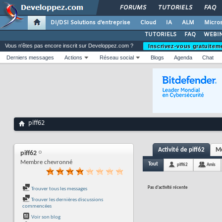
FORUMS
TUTORIELS
FAQ
DI/DSI Solutions d'entreprise
Cloud
IA
ALM
Micros
TUTORIELS
FAQ
WEBIN
Vous n'êtes pas encore inscrit sur Developpez.com ?
Inscrivez-vous gratuitem
Derniers messages
Actions
Réseau social
Blogs
Agenda
Chat
piff62
Activité de piff62
Me
piff62
Membre chevronné
Tout
piff62
Amis
Pas d'activité récente
Trouver tous les messages
Trouver les dernières discussions
commencées
Voir son blog