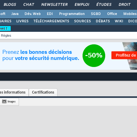
BLOGS
CHAT
NEWSLETTER
EMPLOI
ÉTUDES
DROIT
oft
Java
Dév. Web
EDI
Programmation
SGBD
Office
Mobiles
AIRES
LIVRES
TÉLÉCHARGEMENTS
SOURCES
DÉBATS
WIKI
DIC
ent !
Règles
s informations
Certifications
Images