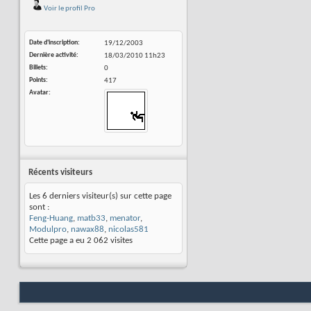
Voir le profil Pro
Date d'inscription
19/12/2003
Dernière activité
18/03/2010
11h23
Billets
0
Points
417
Avatar
Récents visiteurs
Les 6 derniers visiteur(s) sur cette page
sont :
Feng-Huang
,
matb33
,
menator
,
Modulpro
,
nawax88
,
nicolas581
Cette page a eu
2 062
visites