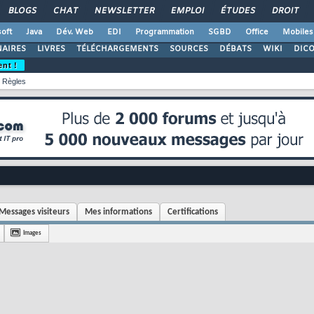
BLOGS
CHAT
NEWSLETTER
EMPLOI
ÉTUDES
DROIT
oft
Java
Dév. Web
EDI
Programmation
SGBD
Office
Mobiles
AIRES
LIVRES
TÉLÉCHARGEMENTS
SOURCES
DÉBATS
WIKI
DIC
ent !
Règles
Messages visiteurs
Mes informations
Certifications
Images