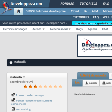
FORUMS
TUTORIELS
FAQ
DI/DSI Solutions d'entreprise
Cloud
IA
ALM
Micros
TUTORIELS
FAQ
WEBIN
Vous n'êtes pas encore inscrit sur Developpez.com ?
Inscrivez-vous gratuitem
Derniers messages
Actions
Réseau social
Blogs
Agenda
Chat
nabodix
Activité de nabodix
nabodix
Membre éprouvé
Tout
nabodix
Amis
Pas d'activité récente
Trouver tous les messages
Trouver les dernières discussions
commencées
Voir son blog