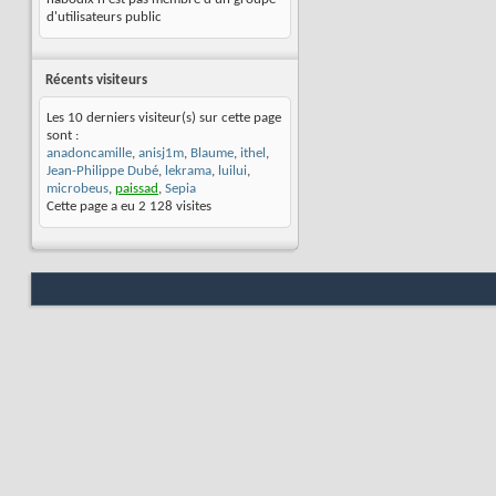
d'utilisateurs public
Récents visiteurs
Les 10 derniers visiteur(s) sur cette page
sont :
anadoncamille
,
anisj1m
,
Blaume
,
ithel
,
Jean-Philippe Dubé
,
lekrama
,
luilui
,
microbeus
,
paissad
,
Sepia
Cette page a eu
2 128
visites