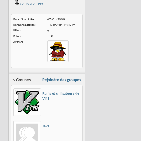
Voir le profil Pro
Date d'inscription
07/01/2009
Dernière activité
14/12/2014
23h49
Billets
0
Points
115
Avatar
5
Groupes
Rejoindre des groupes
Fan's et utilisateurs de
VIM
Java