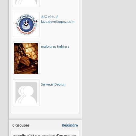
JUG virtuel
java.developpez.com
malwares fighters
Serveur Debian
0
Groupes
Rejoindre
nabodix n'est pas membre d'un groupe