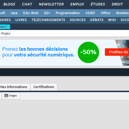
BLOGS
CHAT
NEWSLETTER
EMPLOI
ÉTUDES
DROIT
oft
Java
Dév. Web
EDI
Programmation
SGBD
Office
Mobiles
AIRES
LIVRES
TÉLÉCHARGEMENTS
SOURCES
DÉBATS
WIKI
DIC
ent !
Règles
Mes informations
Certifications
Images