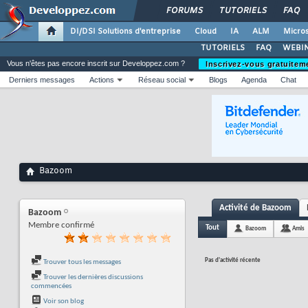
FORUMS
TUTORIELS
FAQ
DI/DSI Solutions d'entreprise
Cloud
IA
ALM
Micros
TUTORIELS
FAQ
WEBIN
Vous n'êtes pas encore inscrit sur Developpez.com ?
Inscrivez-vous gratuitem
Derniers messages
Actions
Réseau social
Blogs
Agenda
Chat
Bazoom
Activité de Bazoom
Bazoom
Membre confirmé
Tout
Bazoom
Amis
Pas d'activité récente
Trouver tous les messages
Trouver les dernières discussions
commencées
Voir son blog