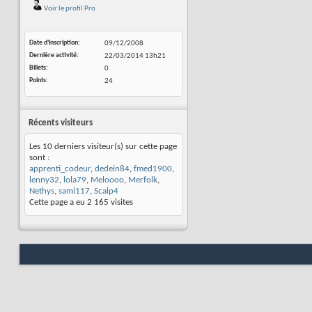
Voir le profil Pro
Date d'inscription
09/12/2008
Dernière activité
22/03/2014
13h21
Billets
0
Points
24
Récents visiteurs
Les 10 derniers visiteur(s) sur cette page
sont :
apprenti_codeur
,
dedein84
,
fmed1900
,
lenny32
,
lola79
,
Meloooo
,
Merfolk
,
Nethys
,
sami117
,
Scalp4
Cette page a eu
2 165
visites