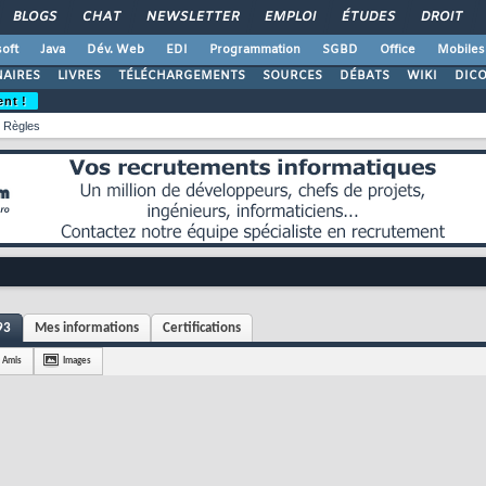
BLOGS
CHAT
NEWSLETTER
EMPLOI
ÉTUDES
DROIT
oft
Java
Dév. Web
EDI
Programmation
SGBD
Office
Mobiles
AIRES
LIVRES
TÉLÉCHARGEMENTS
SOURCES
DÉBATS
WIKI
DIC
ent !
Règles
93
Mes informations
Certifications
Amis
Images