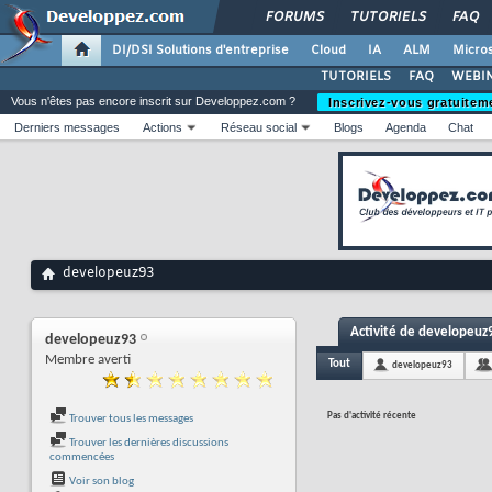
FORUMS
TUTORIELS
FAQ
DI/DSI Solutions d'entreprise
Cloud
IA
ALM
Micros
TUTORIELS
FAQ
WEBIN
Vous n'êtes pas encore inscrit sur Developpez.com ?
Inscrivez-vous gratuitem
Derniers messages
Actions
Réseau social
Blogs
Agenda
Chat
developeuz93
Activité de developeuz
developeuz93
Membre averti
Tout
developeuz93
Pas d'activité récente
Trouver tous les messages
Trouver les dernières discussions
commencées
Voir son blog