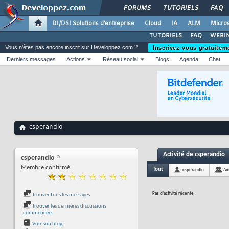
FORUMS
TUTORIELS
FAQ
DI/DSI Solutions d'entreprise
Cloud
IA
ALM
Micros
TUTORIELS
FAQ
WEBIN
Vous n'êtes pas encore inscrit sur Developpez.com ?
Inscrivez-vous gratuitem
Derniers messages
Actions
Réseau social
Blogs
Agenda
Chat
csperandio
Activité de csperandio
csperandio
Membre confirmé
Tout
csperandio
Am
Pas d'activité récente
Trouver tous les messages
Trouver les dernières discussions
commencées
Voir son blog