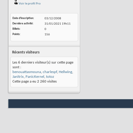
Voir le profil Pro
Date d'inscription
03/12/2008
Dernière activité
31/01/2021
19h11
Billets
0
Points
156
Récents visiteurs
Les 6 derniers visiteur(s) sur cette page
sont :
benouattasmouna
,
charlespf
,
Hellwing
,
Janitrix
,
PanicKernel
,
totoz
Cette page a eu
2 260
visites