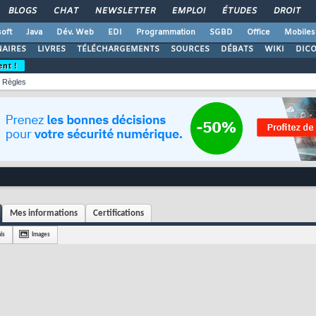
BLOGS
CHAT
NEWSLETTER
EMPLOI
ÉTUDES
DROIT
oft
Java
Dév. Web
EDI
Programmation
SGBD
Office
Mobiles
AIRES
LIVRES
TÉLÉCHARGEMENTS
SOURCES
DÉBATS
WIKI
DIC
ent !
Règles
Mes informations
Certifications
is
Images