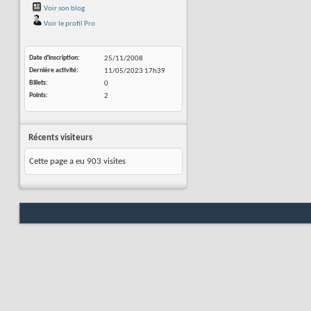
Voir son blog
Voir le profil Pro
Date d'inscription
25/11/2008
Dernière activité
11/05/2023
17h39
Billets
0
Points
2
Récents visiteurs
Cette page a eu
903
visites