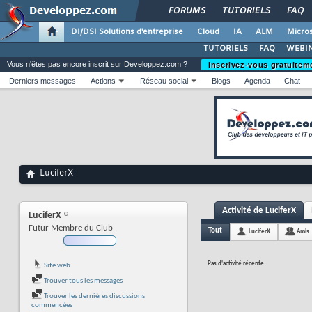
FORUMS
TUTORIELS
FAQ
DI/DSI Solutions d'entreprise
Cloud
IA
ALM
Micros
TUTORIELS
FAQ
WEBIN
Vous n'êtes pas encore inscrit sur Developpez.com ?
Inscrivez-vous gratuitem
Derniers messages
Actions
Réseau social
Blogs
Agenda
Chat
LuciferX
Activité de LuciferX
LuciferX
Futur Membre du Club
Tout
LuciferX
Amis
Pas d'activité récente
Site web
Trouver tous les messages
Trouver les dernières discussions
commencées