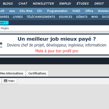
BLOGS
CHAT
NEWSLETTER
EMPLOI
ÉTUDES
DROIT
oft
Java
Dév. Web
EDI
Programmation
SGBD
Office
Mobiles
AIRES
LIVRES
TÉLÉCHARGEMENTS
SOURCES
DÉBATS
WIKI
DIC
ent !
Règles
Mes informations
Certifications
Images