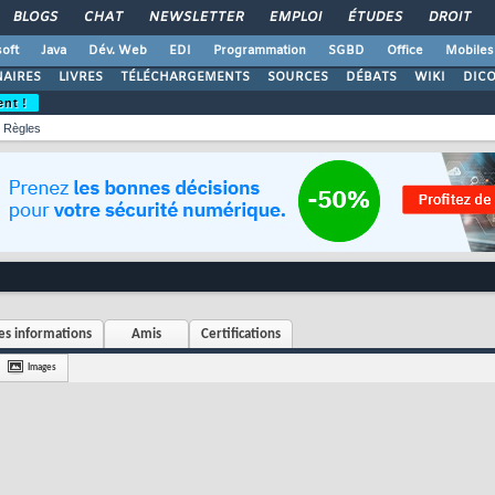
BLOGS
CHAT
NEWSLETTER
EMPLOI
ÉTUDES
DROIT
oft
Java
Dév. Web
EDI
Programmation
SGBD
Office
Mobiles
AIRES
LIVRES
TÉLÉCHARGEMENTS
SOURCES
DÉBATS
WIKI
DIC
ent !
Règles
s informations
Amis
Certifications
Images