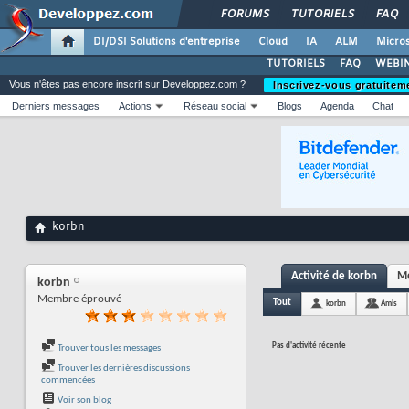
FORUMS
TUTORIELS
FAQ
DI/DSI Solutions d'entreprise
Cloud
IA
ALM
Micros
TUTORIELS
FAQ
WEBIN
Vous n'êtes pas encore inscrit sur Developpez.com ?
Inscrivez-vous gratuitem
Derniers messages
Actions
Réseau social
Blogs
Agenda
Chat
korbn
Activité de korbn
Me
korbn
Membre éprouvé
Tout
korbn
Amis
Pas d'activité récente
Trouver tous les messages
Trouver les dernières discussions
commencées
Voir son blog