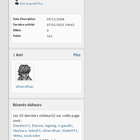
Voir le profil Pro
Date d'inscription
09/11/2008
Dernière activité
07/01/2021
14h42
Billets
0
Points
161
1
Ami
Plus
silversthan
Récents visiteurs
Les 10 derniers visiteur(s) sur cette page
sont :
Damien51
,
Etanne
,
lagwag
,
n.gaudin
,
Neckara
,
Seby63
,
silversthan
,
Slade991
,
Vetea
,
zuulcoder