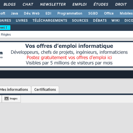
BLOGS
CHAT
NEWSLETTER
EMPLOI
ÉTUDES
DROIT
oft
Java
Dév. Web
EDI
Programmation
SGBD
Office
Mobiles
AIRES
LIVRES
TÉLÉCHARGEMENTS
SOURCES
DÉBATS
WIKI
DIC
ent !
Règles
Mes informations
Certifications
Images