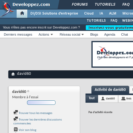
FORUMS
TUTORIELS
FAQ
DI/DSI Solutions d'entreprise
Cloud
IA
ALM
Micros
TUTORIELS
FAQ
WEBIN
Vous n'êtes pas encore inscrit sur Developpez.com ?
Inscrivez-vous gratuitem
Derniers messages
Actions
Réseau social
Blogs
Agenda
Chat
david60
Activité de david60
david60
Membre à l'essai
Tout
david60
Amis
Pas d'activité récente
Trouver tous les messages
Trouver les dernières discussions
commencées
Voir son blog